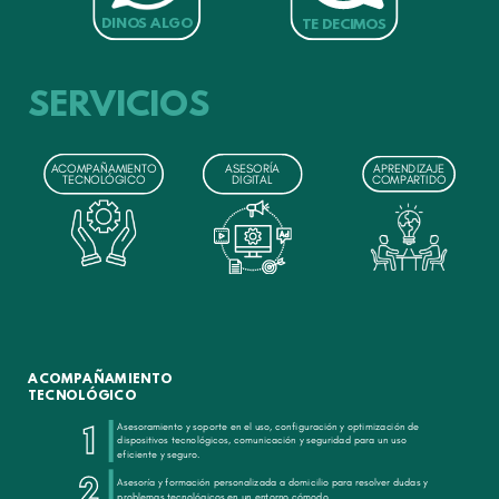
DINOS ALGO
TE DECIMOS
SERVICIOS
ACOMPAÑAMIENTO
ASESORÍA
APRENDIZAJE
TECNOLÓGICO
DIGITAL
COMPARTIDO
ACOMPAÑAMIENTO
TECNOLÓGICO
1
Asesoramiento y soporte en el uso, configuración y optimización de
dispositivos tecnológicos, comunicación y seguridad para un uso
eficiente y seguro.
2
Asesoría y formación personalizada a domicilio para resolver dudas y
problemas tecnológicos en un entorno cómodo.